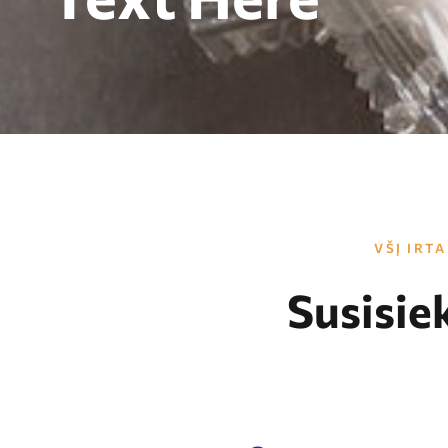
VŠĮ IRTA
Susisie