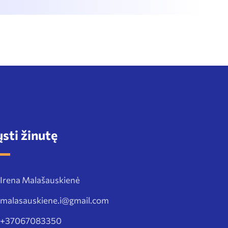
ųsti žinutę
Irena Malašauskienė
malasauskiene.i@gmail.com
+37067083350