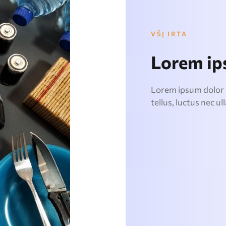
VŠĮ IRTA
Lorem i
Lorem ipsum dolor si
tellus, luctus nec u