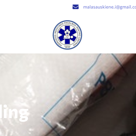
malasauskiene.i@gmail.
ding